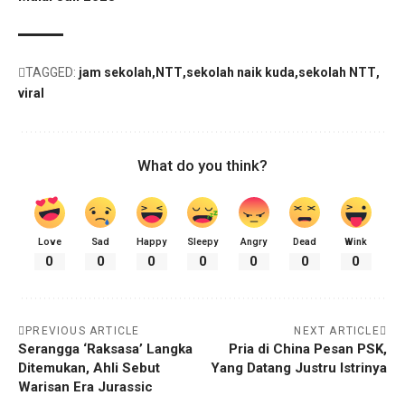
TAGGED:
jam sekolah
NTT
sekolah naik kuda
sekolah NTT
viral
What do you think?
Love
Sad
Happy
Sleepy
Angry
Dead
Wink
0
0
0
0
0
0
0
PREVIOUS ARTICLE
NEXT ARTICLE
Serangga ‘Raksasa’ Langka
Pria di China Pesan PSK,
Ditemukan, Ahli Sebut
Yang Datang Justru Istrinya
Warisan Era Jurassic