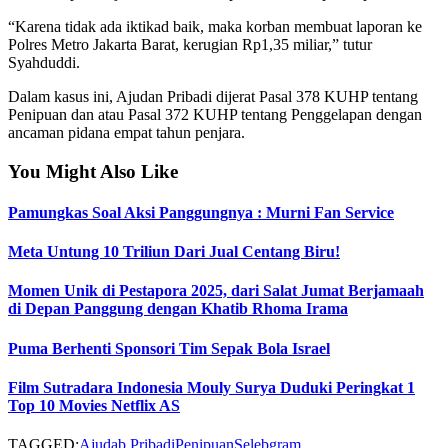
“Karena tidak ada iktikad baik, maka korban membuat laporan ke
Polres Metro Jakarta Barat, kerugian Rp1,35 miliar,” tutur
Syahduddi.
Dalam kasus ini, Ajudan Pribadi dijerat Pasal 378 KUHP tentang
Penipuan dan atau Pasal 372 KUHP tentang Penggelapan dengan
ancaman pidana empat tahun penjara.
You Might Also Like
Pamungkas Soal Aksi Panggungnya : Murni Fan Service
Meta Untung 10 Triliun Dari Jual Centang Biru!
Momen Unik di Pestapora 2025, dari Salat Jumat Berjamaah
di Depan Panggung dengan Khatib Rhoma Irama
Puma Berhenti Sponsori Tim Sepak Bola Israel
Film Sutradara Indonesia Mouly Surya Duduki Peringkat 1
Top 10 Movies Netflix AS
TAGGED:
Ajudab Pribadi
Penipuan
Selebgram