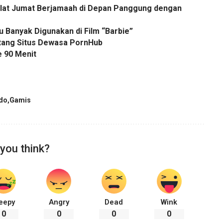
alat Jumat Berjamaah di Depan Panggung dengan
lu Banyak Digunakan di Film “Barbie”
ntang Situs Dewasa PornHub
 90 Menit
ldo
Gamis
you think?
eepy
Angry
Dead
Wink
0
0
0
0