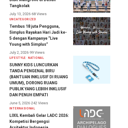
Tangkolak
July 13, 2026
68 Views
UNCATEGORIZED
Tembus 18 juta Pengguna,
Simplus Rayakan Hari Jadi ke-
5 dengan Kampanye “Live
Young with Simplus”
July 2, 2026
99 Views
LIFESTYLE
NATIONAL
SUNNY KIDS LUNCURKAN
TANDA PENGENAL BIRU
(BANTUAN INKLUSIF DI RUANG
UMUM), DORONG RUANG
PUBLIK YANG LEBIIH INKLUSIF
DAN PENUH EMPATI
June 5, 2026
242 Views
INTERNASIONAL
LIXIL Kembali Gelar LADC 2026:
Kompetisi Bergengsi
Arsitektur Indonesia