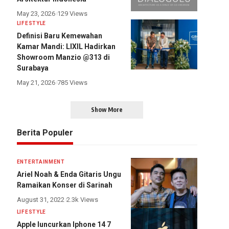
May 23, 2026
129 Views
LIFESTYLE
Definisi Baru Kemewahan
Kamar Mandi: LIXIL Hadirkan
Showroom Manzio @313 di
Surabaya
May 21, 2026
785 Views
Show More
Berita Populer
ENTERTAINMENT
Ariel Noah & Enda Gitaris Ungu
Ramaikan Konser di Sarinah
August 31, 2022
2.3k Views
LIFESTYLE
Apple luncurkan Iphone 14 7