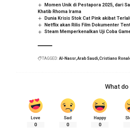
Momen Unik di Pestapora 2025, dari S
Khatib Rhoma Irama
Dunia Krisis Stok Cat Pink akibat Terla
Netflix akan Rilis Film Dokumenter Te
Steam Memperkenalkan Uji Coba Game
TAGGED:
Al-Nassr
Arab Saudi
Cristiano Rona
What do 
Love
Sad
Happy
Sl
0
0
0