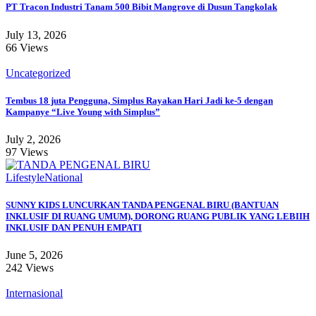
PT Tracon Industri Tanam 500 Bibit Mangrove di Dusun Tangkolak
July 13, 2026
66 Views
Uncategorized
Tembus 18 juta Pengguna, Simplus Rayakan Hari Jadi ke-5 dengan
Kampanye “Live Young with Simplus”
July 2, 2026
97 Views
Lifestyle
National
SUNNY KIDS LUNCURKAN TANDA PENGENAL BIRU (BANTUAN
INKLUSIF DI RUANG UMUM), DORONG RUANG PUBLIK YANG LEBIIH
INKLUSIF DAN PENUH EMPATI
June 5, 2026
242 Views
Internasional