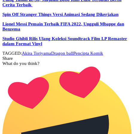
Cerita Terbaik
Spin Off Stranger Things Versi Animasi Sedang Dikerjakan
Lionel Messi Pemain Terbaik FIFA 2022, Ungguli Mbappe dan
Benzema
Studio Ghibli Rilis Ulang Koleksi Soundtrack Film LP Remaster
dalam Format Vinyl
TAGGED:
Akira Toriyama
Dragon ball
Pencipta Komik
Share
What do you think?