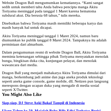
Website Dragon Ball mengumumkan kematiannya. “Kami sangat
sedih untuk memberi tahu Anda bahwa pencipta manga Akira
Toriyama meninggal pada tanggal 1 Maret karena hematoma
subdural akut. Dia berusia 68 tahun,” tulis mereka.
Disebutkan bahwa Toriyama masih memiliki beberapa karya dan
masih banyak hal untuk dicapai.
Akira Toriyama meninggal tanggal 1 Maret 2024, namun baru
diumumkan ke publik tanggal 8 Maret 2024. Tampaknya itu adalah
permintaan dari almarhum.
Dalam pengumuman resmi di website Dragon Ball, Akira Toriyama
meminta ketenangan sehingga pihak Toriyama menyatakan menolak
bunga, bingkisan duka cita, kunjungan pelayat, dan menolak
wawancara dari media.
Dragon Ball yang menjadi mahakarya Akira Toriyama dimulai dari
manga, berkembang jadi anime dan juga aneka produk teknologi
seperti aneka game console, game mobile, dll. Netizen pun langsung
merespons dengan ucapan duka yang mengalir di media sosial
seperti X/Twitter.
You Might Also Like
Siap-siap, DJ Steve Aoki Bakal Tampil di Indonesia
Ulang Tahun ke-50, Majalah Bobo Rilis Edisi Terbatas Berisi