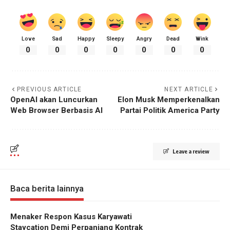
Love
Sad
Happy
Sleepy
Angry
Dead
Wink
0
0
0
0
0
0
0
PREVIOUS ARTICLE
NEXT ARTICLE
OpenAI akan Luncurkan
Elon Musk Memperkenalkan
Web Browser Berbasis AI
Partai Politik America Party
Leave a review
Baca berita lainnya
Menaker Respon Kasus Karyawati
Staycation Demi Perpanjang Kontrak